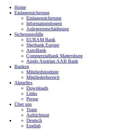
Home
Einlagensicherung
Einlagensicherung
Informationsbogen
Anlegerentschädigung
Sicherungsfälle
EURAM Bank
Sberbank Europe
AutoBank
Commerzialbank Mattersburg
Anglo Austrian AAB Bank
Banken
Mitgliedsinstitute
Mitgliederbereich
Aktuelles
Downloads
Links
Presse
Über uns
Team
Aufsichtsrat
Deutsch
English