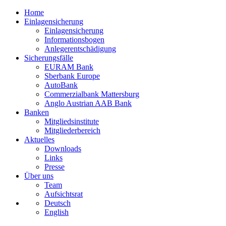
Home
Einlagensicherung
Einlagensicherung
Informationsbogen
Anlegerentschädigung
Sicherungsfälle
EURAM Bank
Sberbank Europe
AutoBank
Commerzialbank Mattersburg
Anglo Austrian AAB Bank
Banken
Mitgliedsinstitute
Mitgliederbereich
Aktuelles
Downloads
Links
Presse
Über uns
Team
Aufsichtsrat
Deutsch
English