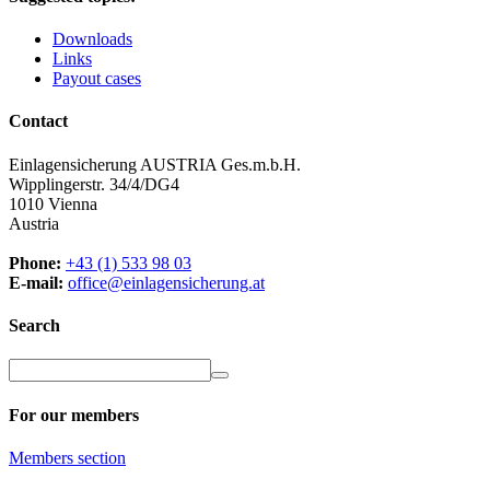
Downloads
Links
Payout cases
Contact
Einlagensicherung AUSTRIA Ges.m.b.H.
Wipplingerstr. 34/4/DG4
1010 Vienna
Austria
Phone:
+43 (1) 533 98 03
E-mail:
office@einlagensicherung.at
Search
For our members
Members
section